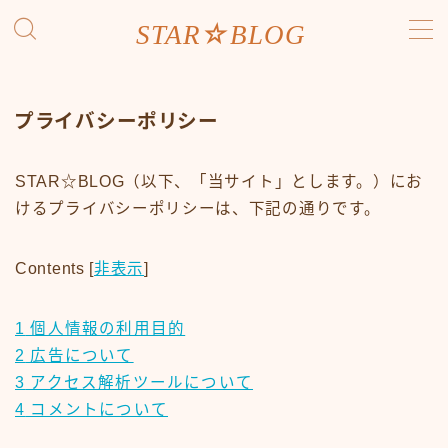
STAR☆BLOG
MENU
お問い合わせ
プライバシーポリシー
トップページ
プライバシーポリシー
ホッシーの自己紹介
STAR☆BLOG（以下、「当サイト」とします。）にお
免責事項
けるプライバシーポリシーは、下記の通りです。
利用規約／特定商取引法に基づく表記
有料記事の決済完了ページ
運営者情報
Contents
[
非表示
]
1
個人情報の利用目的
2
広告について
3
アクセス解析ツールについて
4
コメントについて